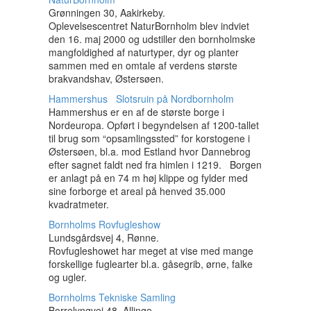
Grønningen 30, Aakirkeby.
Oplevelsescentret NaturBornholm blev indviet
den 16. maj 2000 og udstiller den bornholmske
mangfoldighed af naturtyper, dyr og planter
sammen med en omtale af verdens største
brakvandshav, Østersøen.
Hammershus Slotsruin på Nordbornholm
Hammershus er en af de største borge i
Nordeuropa. Opført i begyndelsen af 1200-tallet
til brug som “opsamlingssted” for korstogene i
Østersøen, bl.a. mod Estland hvor Dannebrog
efter sagnet faldt ned fra himlen i 1219. Borgen
er anlagt på en 74 m høj klippe og fylder med
sine forborge et areal på henved 35.000
kvadratmeter.
Bornholms Rovfugleshow
Lundsgårdsvej 4, Rønne.
Rovfugleshowet har meget at vise med mange
forskellige fuglearter bl.a. gåsegrib, ørne, falke
og ugler.
Bornholms Tekniske Samling
Borrelyngvej 48, Allinge.