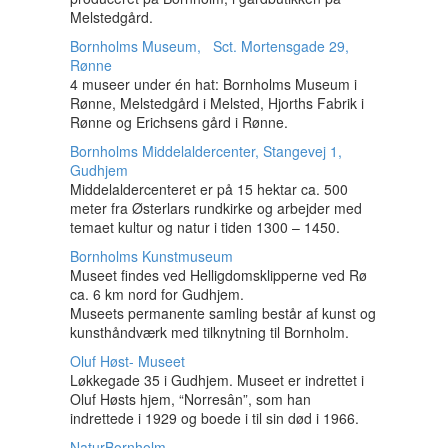
Melstedgård.
Bornholms Museum, Sct. Mortensgade 29,
Rønne
4 museer under én hat: Bornholms Museum i
Rønne, Melstedgård i Melsted, Hjorths Fabrik i
Rønne og Erichsens gård i Rønne.
Bornholms Middelaldercenter, Stangevej 1,
Gudhjem
Middelaldercenteret er på 15 hektar ca. 500
meter fra Østerlars rundkirke og arbejder med
temaet kultur og natur i tiden 1300 – 1450.
Bornholms Kunstmuseum
Museet findes ved Helligdomsklipperne ved Rø
ca. 6 km nord for Gudhjem.
Museets permanente samling består af kunst og
kunsthåndværk med tilknytning til Bornholm.
Oluf Høst- Museet
Løkkegade 35 i Gudhjem. Museet er indrettet i
Oluf Høsts hjem, “Norresân”, som han
indrettede i 1929 og boede i til sin død i 1966.
NaturBornholm