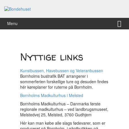
Hop
Gå
til
til
indhold
Hovedmenu
Menu
Nyttige links
Kunstbussen, Havebussen og Veteranbussen
Bornholms bustrafik BAT arrangerer i
sommerferien forskellige ture og desuden findes
hér køreplaner for ruterne på Bornholm.
Bornholms Madkulturhus i Melsted
Bornholms Madkulturhus – Danmarks første
regionale madkulturhus – ved landbrugsmuseet,
Melstedvej 25, Melsted, 3760 Gudhjem
Hér kan man købe alle slags fødevarer, som er
produceret på Bornholm, i gårdbutikken på