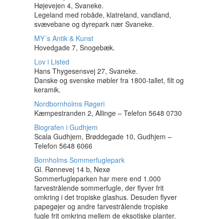
Højevejen 4, Svaneke.
Legeland med robåde, klatreland, vandland,
svævebane og dyrepark nær Svaneke.
MY´s Antik & Kunst
Hovedgade 7, Snogebæk.
Lov i Listed
Hans Thygesensvej 27, Svaneke.
Danske og svenske møbler fra 1800-tallet, filt og
keramik.
Nordbornholms Røgeri
Kæmpestranden 2, Allinge – Telefon 5648 0730
Biografen i Gudhjem
Scala Gudhjem, Brøddegade 10, Gudhjem –
Telefon 5648 6066
Bornholms Sommerfuglepark
Gl. Rønnevej 14 b, Nexø
Sommerfugleparken har mere end 1.000
farvestrålende sommerfugle, der flyver frit
omkring i det tropiske glashus. Desuden flyver
papegøjer og andre farvestrålende tropiske
fugle frit omkring mellem de eksotiske planter.