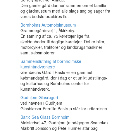
Den gamle gård danner rammen om et familie-
og gårdmuseum med alle slags ting og sager fra
vores bedsteforældres tid.
Bornholms Automobilmuseum
Grammegårdsvej 1, Åkirkeby.
En samling af ca. 75 køretøjer lige fra
sjældenheder til daglige køretøjer. Det er biler,
motorcykler, traktorer og landbrugsmaskiner
samt skibsmotorer.
Sammenslutning af bornholmske
kunsthåndværkere
Grønbechs Gård i Hasle er en gammel
købmandsgård, der i dag er et unikt udstillings-
og kulturhus og Bornholms center for
kunsthåndværk.
Gudhjem Glasrøgeri
ved havnen i Gudhjem
Glasblæser Pernille Bastrup står for udførelsen.
Baltic Sea Glass Bornholm
Melstedvej 47, Gudhjem (mod/gegen Svaneke).
Maibritt Jönsson og Pete Hunner står bag