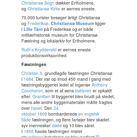
Christiansø Sogn
dækker Ertholmene,
og
Christiansø Kirke
er øernes eneste.
70.000 turister besøger årligt Christiansø
og
Frederiksø
.
Christiansø Museum
ligger
i
Lille Tårn
på Frederiksø og er både
militærhistorisk museum for Christiansø
Fæstning og lokalarkiv for Ertholmene.
Ruth’s Kryddersild
er øernes eneste
produktionsvirksomhed.
Fæstningen
Christian 5.
grundlagde fæstningen Christiansø
i
1684
. Der var op imod 450 mand i gang med
fæstningsbyggeriet ledet af ingeniør
Anthony
Coucheron
, som et af øens
batterier
er opkaldt
efter.
Granitten
til byggeriet blev brudt på stedet,
mens alle andre byggematerialer måtte fragtes
over
havet
. Den
24.
oktober
1808
bombarderede
en engelsk
flåde
fæstningen, og flere fartøjer blev skadet:
syv mennesker
døde
og 10 blev såret.
I
1855
havde fæstningen mistet
[6]
sin
militære
betydning og blev nedlagt.