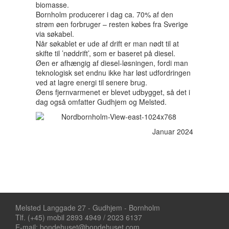
biomasse.
Bornholm producerer i dag ca. 70% af den
strøm øen forbruger – resten købes fra Sverige
via søkabel.
Når søkablet er ude af drift er man nødt til at
skifte til ’nøddrift’, som er baseret på diesel.
Øen er afhængig af diesel-løsningen, fordi man
teknologisk set endnu ikke har løst udfordringen
ved at lagre energi til senere brug.
Øens fjernvarmenet er blevet udbygget, så det i
dag også omfatter Gudhjem og Melsted.
Januar 2024
Melsted Langgade 27 - Gudhjem - Bornholm
Tlf. (+45) mobil 2893 4949 / 2023 6137
E-mail: bondehuset@bondehuset.com