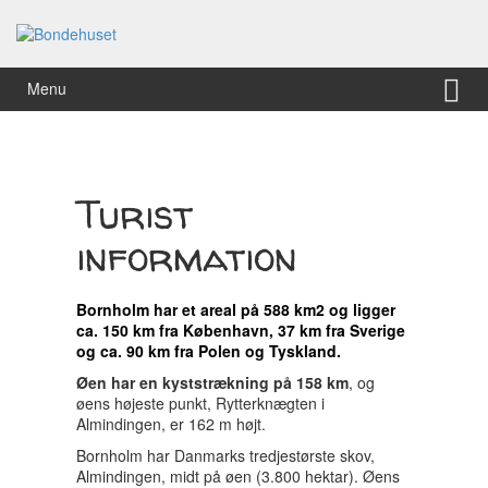
Hop
Gå
til
til
indhold
Hovedmenu
Menu
Turist
information
Bornholm har et areal på 588 km2 og ligger
ca. 150 km fra København, 37 km fra Sverige
og ca. 90 km fra Polen og Tyskland.
Øen har en kyststrækning på 158 km
, og
øens højeste punkt, Rytterknægten i
Almindingen, er 162 m højt.
Bornholm har Danmarks tredjestørste skov,
Almindingen, midt på øen (3.800 hektar). Øens