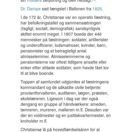
Dr. Dampe
sad fængslet i Ballonen fra
1825
.
I de 172 år, Christiansø var en operativ fæstning,
har befolkningstallet og sammensætningen
(fagligt, socialt, demografisk) sandsynligvis
skiftet enormt meget. I 1807 boede der 446
mennesker på fæstningen: soldater, artillerister
og underofficerer, lodsmatroser, kvinder, børn,
pensionister og et betragteligt antal
almisselemmer. Almisselemmerne og
pensionisterne var oftest tidligere ansatte eller
enker efter afdøde soldater, som havde fået lov
til at blive boende.
Toppen af samfundet udgjordes af fæstningens
kommandant og de såkaldte civile betjente:
proviantforvalteren, auditøren, lægen, præsten,
skolelæreren. Ligesom i dag var der også
dengang en gruppe af håndværkere: smeden,
tømreren, mureren, mølleren m.fl. Desuden var
der en voldmester og en justitskvartermester, en
kroholder m.fl.
Christiansø lå på hovedfærdselsåren for al