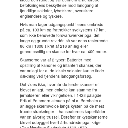
befolkningens beskyttelse mod landgang af
fjendtlige soldater, lybækkere, svenskere,
englændere og tyskere.
Hvis man tager udgangspunkt i øens omkreds
på ca. 103 km og fratrækker sydkystens 17 km,
som ikke behøvede forsvarsværker pga. det
lange og grunde rev dér, så var øens resterende
86 km i 1808 sikret af 216 anlæg eller
gennemsnitlig en skanse for hver ca. 400 meter.
Skanserne var af 2 typer: Batterier med
opstilling af kanoner og infanteri-skanser, der
var anlagt for at de lokale soldater kunne finde
dækning ved fjendens landgangsforsøg.
Det vides ikke, hvornår de første skanser er
blevet anlagt, men enkelte kan stamme fra
jernalderen eller vikingetiden. I 1428 pålagde
Erik af Pommern almuen på bl.a. Bornholm at
anlægge skærmvolde langs kysten på de mest
truede strækninger – hanseaternes kaperflåder
var en alvorlig trussel. Derefter er kystskanserne
blevet udbygget hvert århundrede pga. krige
(Den Nordiske Syvårskrig 1563-1570,