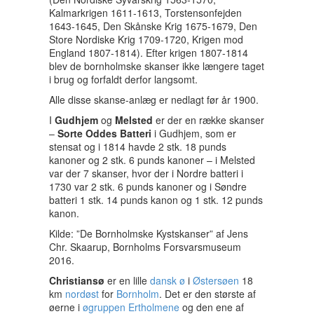
Kalmarkrigen 1611-1613, Torstensonfejden
1643-1645, Den Skånske Krig 1675-1679, Den
Store Nordiske Krig 1709-1720, Krigen mod
England 1807-1814). Efter krigen 1807-1814
blev de bornholmske skanser ikke længere taget
i brug og forfaldt derfor langsomt.
Alle disse skanse-anlæg er nedlagt før år 1900.
I
Gudhjem
og
Melsted
er der en række skanser
–
Sorte Oddes Batteri
i Gudhjem, som er
stensat og i 1814 havde 2 stk. 18 punds
kanoner og 2 stk. 6 punds kanoner – i Melsted
var der 7 skanser, hvor der i Nordre batteri i
1730 var 2 stk. 6 punds kanoner og i Søndre
batteri 1 stk. 14 punds kanon og 1 stk. 12 punds
kanon.
Kilde: ”De Bornholmske Kystskanser” af Jens
Chr. Skaarup, Bornholms Forsvarsmuseum
2016.
Christiansø
er en lille
dansk
ø
i
Østersøen
18
km
nordøst
for
Bornholm
. Det er den største af
øerne i
øgruppen
Ertholmene
og den ene af