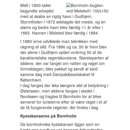
Midt i 1800-tallet
begyndte arbejdet
med at skabe en rigtig havn i Gudhjem.
Stormfloden i 1872 ødelagde det meste, og en
større og bedre havn blev færdig 11 år efter i
1883. Havnen i Melsted blev færdig i 1884.
I 1880´erne udviklede man teknikken med
røgning af sild. Fra 1886 og ca. 50 år frem blev
der alene i Gudhjem opført omkring 50 af de
karakteristiske røgeriskorstene. Størsteparten af
sildene, der var fanget om natten og røget om
formiddagen, blev pakket og sendt af sted
samme dag med Dampskibsselskabet til
København.
I dag fanges der ikke længere sild af betydning i
Østersøen, men sildene fanges i stedet i
Nordsøen og fragtes til Bornholm for at blive
serveret for turisterne efter at være røget i et af
de få fungerende røgerier, der findes i dag.
Kystskanserne på Bornholm
De bornholmske kystskanser ligger som en
kæde øen rundt og var gennem århundreder