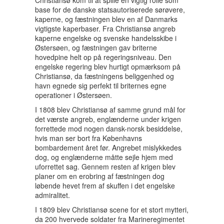
base for de danske statsautoriserede sørøvere,
kaperne, og fæstningen blev en af Danmarks
vigtigste kaperbaser. Fra Christiansø angreb
kaperne engelske og svenske handelsskibe i
Østersøen, og fæstningen gav briterne
hovedpine helt op på regeringsniveau. Den
engelske regering blev hurtigt opmærksom på
Christiansø, da fæstningens beliggenhed og
havn egnede sig perfekt til briternes egne
operationer i Østersøen.
I 1808 blev Christiansø af samme grund mål for
det værste angreb, englænderne under krigen
forrettede mod nogen dansk-norsk besiddelse,
hvis man ser bort fra Københavns
bombardement året før. Angrebet mislykkedes
dog, og englænderne måtte sejle hjem med
uforrettet sag. Gennem resten af krigen blev
planer om en erobring af fæstningen dog
løbende hevet frem af skuffen i det engelske
admiralitet.
I 1809 blev Christiansø scene for et stort mytteri,
da 200 hvervede soldater fra Marineregimentet