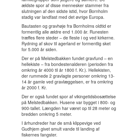
ældste spor af disse mennesker stammer fra
slutningen af den sidste istid, hvor Bornholm
stadig var landfast med det øvrige Europa.
Bautasten og gravhøje fra Bornholms oldtid er
formentlig alle ældre end 1.000 år. Runesten
træffes flere steder – de fleste i og ved kirkerne.
Rydning af skov til agerland er formentlig sket
for 5.000 år siden.
Der er på Melstedbakken fundet gravfund – en
hellekiste – fra bondestenalderen (perioden fra
omkring år 4000 til år 1800 f. Kr.). Hellekisten,
der rummede 2 gravlagte personer omkring 13-
14 år gamle ved gravlæggelsen, er fra omkring
år 2000 f. Kr.
Der er også fundet spor af vikingetidsbosættelse
på Melstedbakken. Husene var bygget i 800- og
900-tallet. Længden har været op til 28 meter og
bredden omkring 5 meter.
I århundreder har de små klippevige ved
Gudhjem givet smult vande til landing af
fiskernes fangster.