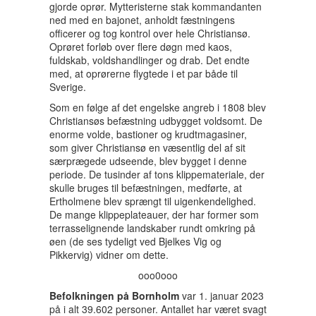
gjorde oprør. Mytteristerne stak kommandanten
ned med en bajonet, anholdt fæstningens
officerer og tog kontrol over hele Christiansø.
Oprøret forløb over flere døgn med kaos,
fuldskab, voldshandlinger og drab. Det endte
med, at oprørerne flygtede i et par både til
Sverige.
Som en følge af det engelske angreb i 1808 blev
Christiansøs befæstning udbygget voldsomt. De
enorme volde, bastioner og krudtmagasiner,
som giver Christiansø en væsentlig del af sit
særprægede udseende, blev bygget i denne
periode. De tusinder af tons klippemateriale, der
skulle bruges til befæstningen, medførte, at
Ertholmene blev sprængt til uigenkendelighed.
De mange klippeplateauer, der har former som
terrasselignende landskaber rundt omkring på
øen (de ses tydeligt ved Bjelkes Vig og
Pikkervig) vidner om dette.
ooo0ooo
Befolkningen på Bornholm
var 1. januar 2023
på i alt 39.602 personer. Antallet har været svagt