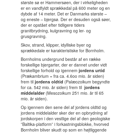
største sø er Hammersøen, der i virkeligheden
er en vandfyldt sprækkedal på 600 meter og en
dybde af 14 meter. Det er Danmarks største –
og eneste – bjergsø. Der er desuden også søer,
der er opstået efter tidligere tiders
granitbrydning, kulgravning og ler- og
grusgravning.
Skov, strand, klipper, idylliske byer og
sprækkedale er karakteristiske for Bornholm.
Bornholms undergrund består af en række
forskellige bjergarter, der er dannet under vidt
forskellige forhold op igennem
jordens urtid
(Prækambrium = fra ca. 4.6oo mio. år siden)
frem til
jordens oldtid
(Palæozoikum begyndte
for ca. 542 mio. år siden) frem til
jordens
middelalder
(Mesozoikum 251 mio. år til 65
mio. år siden).
Op igennem den sene del af jordens oldtid og
jordens middelalder sker der en opbrydning af
jordskorpen i den vestlige del af den geologiske
”Baltika-platform” i forkastningsblokke, hvorved
Bornholm bliver skudt op som en højtliggende