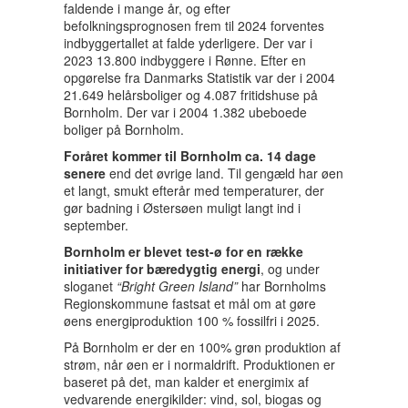
faldende i mange år, og efter
befolkningsprognosen frem til 2024 forventes
indbyggertallet at falde yderligere. Der var i
2023 13.800 indbyggere i Rønne. Efter en
opgørelse fra Danmarks Statistik var der i 2004
21.649 helårsboliger og 4.087 fritidshuse på
Bornholm. Der var i 2004 1.382 ubeboede
boliger på Bornholm.
Foråret kommer til Bornholm ca. 14 dage
senere
end det øvrige land. Til gengæld har øen
et langt, smukt efterår med temperaturer, der
gør badning i Østersøen muligt langt ind i
september.
Bornholm er blevet test-ø for en række
initiativer for bæredygtig energi
, og under
sloganet
“Bright Green Island”
har Bornholms
Regionskommune fastsat et mål om at gøre
øens energiproduktion 100 % fossilfri i 2025.
På Bornholm er der en 100% grøn produktion af
strøm, når øen er i normaldrift. Produktionen er
baseret på det, man kalder et energimix af
vedvarende energikilder: vind, sol, biogas og