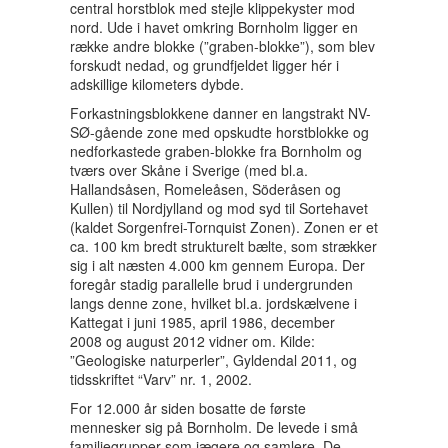
central horstblok med stejle klippekyster mod
nord. Ude i havet omkring Bornholm ligger en
række andre blokke (”graben-blokke”), som blev
forskudt nedad, og grundfjeldet ligger hér i
adskillige kilometers dybde.
Forkastningsblokkene danner en langstrakt NV-
SØ-gående zone med opskudte horstblokke og
nedforkastede graben-blokke fra Bornholm og
tværs over Skåne i Sverige (med bl.a.
Hallandsåsen, Romeleåsen, Söderåsen og
Kullen) til Nordjylland og mod syd til Sortehavet
(kaldet Sorgenfrei-Tornquist Zonen). Zonen er et
ca. 100 km bredt strukturelt bælte, som strækker
sig i alt næsten 4.000 km gennem Europa. Der
foregår stadig parallelle brud i undergrunden
langs denne zone, hvilket bl.a. jordskælvene i
Kattegat i juni 1985, april 1986, december
2008 og august 2012 vidner om. Kilde:
”Geologiske naturperler”, Gyldendal 2011, og
tidsskriftet “Varv” nr. 1, 2002.
For 12.000 år siden bosatte de første
mennesker sig på Bornholm. De levede i små
familiegrupper som jægere og samlere. De