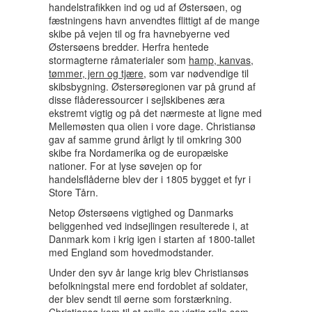
handelstrafikken ind og ud af Østersøen, og
fæstningens havn anvendtes flittigt af de mange
skibe på vejen til og fra havnebyerne ved
Østersøens bredder. Herfra hentede
stormagterne råmaterialer som
hamp, kanvas,
tømmer, jern og tjære
, som var nødvendige til
skibsbygning. Østersøregionen var på grund af
disse flåderessourcer i sejlskibenes æra
ekstremt vigtig og på det nærmeste at ligne med
Mellemøsten qua olien i vore dage. Christiansø
gav af samme grund årligt ly til omkring 300
skibe fra Nordamerika og de europæiske
nationer. For at lyse søvejen op for
handelsflåderne blev der i 1805 bygget et fyr i
Store Tårn.
Netop Østersøens vigtighed og Danmarks
beliggenhed ved indsejlingen resulterede i, at
Danmark kom i krig igen i starten af 1800-tallet
med England som hovedmodstander.
Under den syv år lange krig blev Christiansøs
befolkningstal mere end fordoblet af soldater,
der blev sendt til øerne som forstærkning.
Christiansø kom til at spille en vigtig rolle som