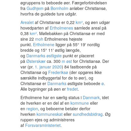
øgruppens to beboede øer. Færgeforbindelsen
fra
Gudhjem
på
Bornholm
anløber Christiansø,
hvorfra de guidede ture udgår.
Arealet
af Christiansø er 0,22
km²
, og øen udgør
hovedparten af
Ertholmenes
samlede areal på
0,38
km²
. Møllebakken på Christiansø er med
sine 22
moh
Ertholmenes højeste
punkt.
Ertholmene
ligger på 55° 19′ nordlig
bredde og 15° 11′ østlig længde,
og
Danmarks
østligste
punkt er placeret
på
Østerskær
ca. 300
m
øst
for Christiansø. Der
var (pr.
1. januar
2020
) 84 fastboende på
Christiansø og
Frederiksø
(der opgøres ikke
særskilte indbyggertal for de to øer), og
Christiansø er
Danmarks
østligste beboede
ø
.
Alle bygninger på øen er
fredet
.
Ertholmene har en særlig status i
Danmark
, idet
de hverken er en del af en
kommune
eller
en
region
, og beboerne betaler derfor
hverken
kommuneskat
eller
sundhedsbidrag
. Øg
ruppen ejes og administreres
af
Forsvarsministeriet
.